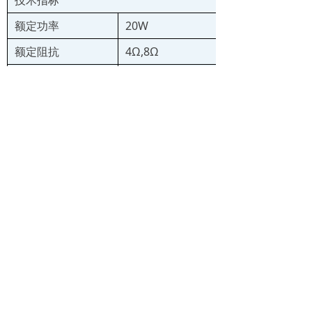
技术指标
额定功率
20W
额定阻抗
4Ω,8Ω
频率范围
550-5000HZ
失真度
≤
5%
声压
115-120dB
版权所有 温州市南方电声器材厂
备案号：
浙ICP备19048994号-1
技术支持：温州中网
浙ICP备19048994号-1