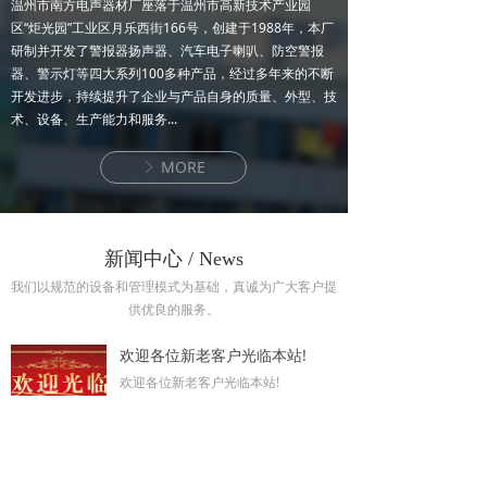
温州市南方电声器材厂座落于温州市高新技术产业园
区“炬光园”工业区月乐西街166号，创建于1988年，本厂
研制并开发了警报器扬声器、汽车电子喇叭、防空警报
器、警示灯等四大系列100多种产品，经过多年来的不断
开发进步，持续提升了企业与产品自身的质量、外型、技
术、设备、生产能力和服务...
MORE
ꁕ
新闻中心 / News
我们以规范的设备和管理模式为基础，真诚为广大客户提
供优良的服务。
欢迎各位新老客户光临本站!
欢迎各位新老客户光临本站!
2017-12-28
2117
넶
热烈祝贺温州南方电声器材厂网站改版成功!